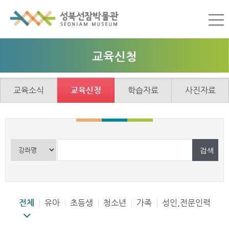
교육신청
교육소식
교육신청
학습자료
사진자료
전체
유아
초등생
청소년
가족
성인,전문인력