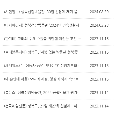
(시민일보) 성북선잠박물관, 30일 선잠제 제기·음식展 개막
2024.08.30
(아시아경제) 성북선잠박물관 ‘2024년 민속생활사박물관협력망 공모' 사업 선정
2024.03.28
(한겨례) 고려의 주요 수출품 비단엔 여인들 고된 삶 ‘올올이’
2023.11.16
(트래블투데이) 성북구, ‘지붕 없는 박물관 성북동’ 일대에서 ‘2023 성북동문화재야행 개최’
2023.11.16
(세계일보) “누에농사 풍년 비나이다” 선잠제부터 형형색색 비단옷까지… 옛 왕실 衣 문화 엿보다 [밀착취재]
2023.11.16
(내 손안에 서울) 오디의 계절, 양잠의 역사 속으로…성북선잠박물관
2023.11.16
(톱뉴스) 성북선잠박물관, 2022 공립박물관 평가인증 '우수'
2023.11.14
(전국매일신문) 성북구, 21일 제27회 선잠제…이승로 구청장 초헌관 맡아
2023.11.14