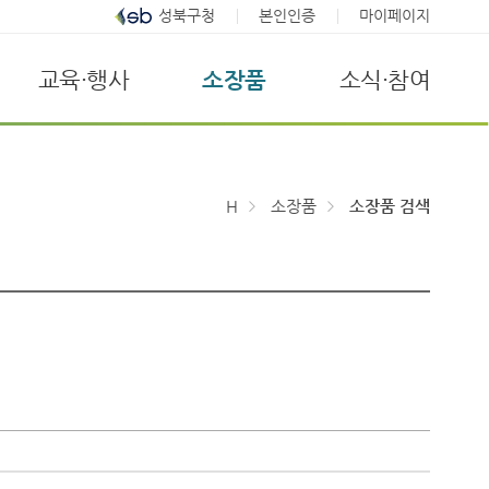
성북구청
본인인증
마이페이지
교육·행사
소장품
소식·참여
H
소장품
소장품 검색