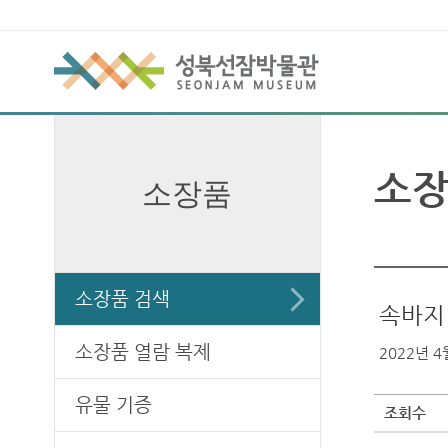
소장
소장품
소장품 검색
속바지
소장품 열람 복제
2022년 4월
유물 기증
조회수