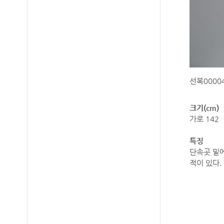
선복00004
크기(cm)
가로 142 
특징
단속곳 밑에
적이 있다.