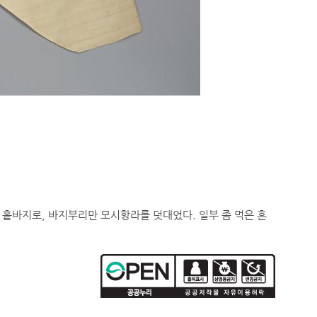
 홑바지로, 바지부리만 모시항라를 덧대었다. 일부 좀 먹은 흔