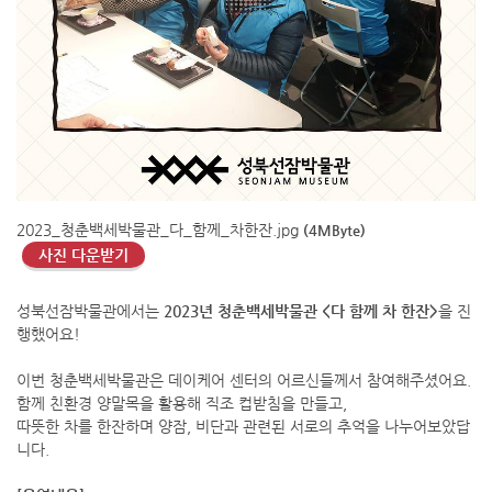
2023_청춘백세박물관_다_함께_차한잔.jpg
(4MByte)
사진 다운받기
성북선잠박물관에서는
2023년 청춘백세박물관 <다 함께 차 한잔>
을 진
행했어요!
이번 청춘백세박물관은 데이케어 센터의 어르신들께서 참여해주셨어요.
함께 친환경 양말목을 활용해 직조 컵받침을 만들고,
따뜻한 차를 한잔하며 양잠, 비단과 관련된 서로의 추억을 나누어보았답
니다.