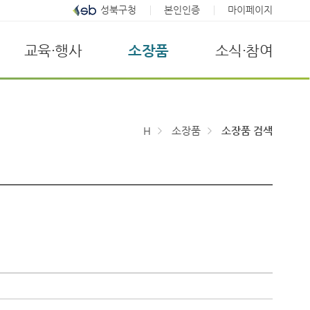
성북구청
본인인증
마이페이지
교육·행사
소장품
소식·참여
H
소장품
소장품 검색