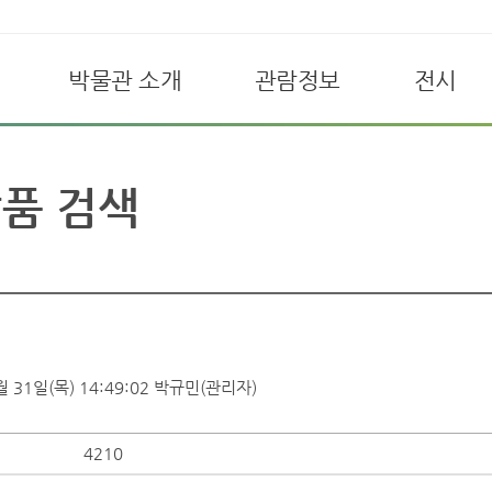
박물관 소개
관람정보
전시
품 검색
 31일(목) 14:49:02
박규민(관리자)
4210