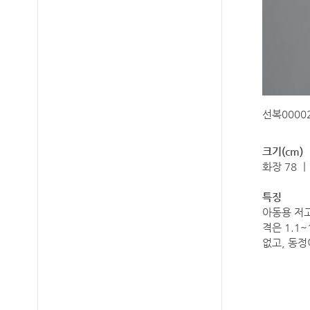
선복00002
크기(cm)
화장 78 ㅣ
특징
아동용 저고
격은 1.1
없고, 동정