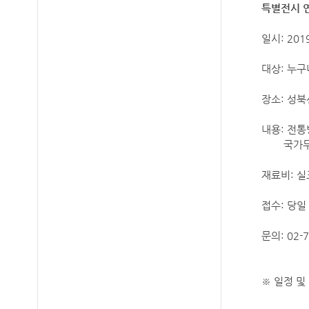
특별전시 
일시: 201
대상: 누구
장소: 성
내용: 전
국가무형문
재료비: 실
접수: 당일
문의: 02-7
※ 일정 및