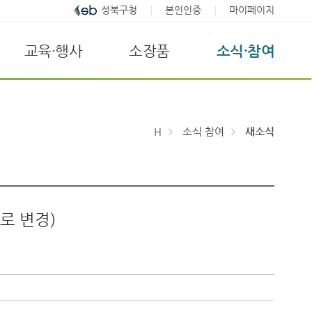
성북구청
본인인증
마이페이지
교육·행사
소장품
소식·참여
H
소식 참여
새소식
로 변경)