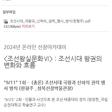
첨부파일
조선시대_국왕과_신하의_권력_행사_방식(한형주).pdf
미리보기
(322KByte)
2024년 온라인 선잠아카데미
<조선왕실문화Ⅵ> : 조선시대 왕권의
변화와 흐름
"9/11" 1회 - (총론) 조선시대 국왕과 신하의 권력 행
사 방식 (한형주 _성북선잠박물관장)
"9/25" 2회 - 인물과 사건으로 본 조선 태종대의 정치 (양정현_국립
순천대학교 학술연구 교수)