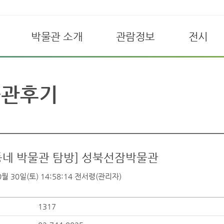
박물관 소개
관람정보
전시
물관후기
동네 박물관 탐방] 성북선잠박물관
월 30일(토) 14:58:14
전서령(관리자)
1317