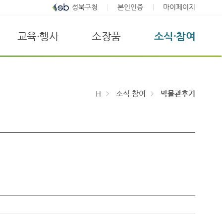
성북구청
본인인증
마이페이지
교육·행사
소장품
소식·참여
H
소식 참여
박물관후기