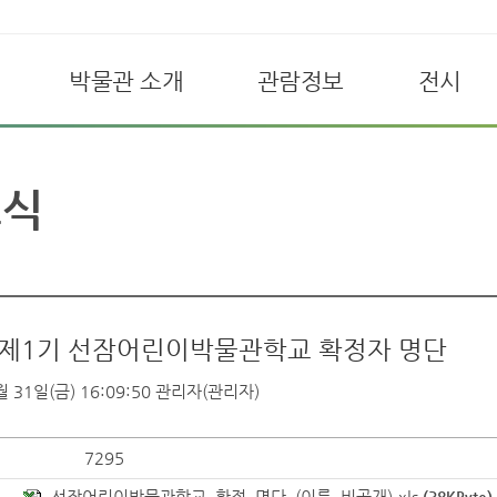
박물관 소개
관람정보
전시
소식
] 제1기 선잠어린이박물관학교 확정자 명단
 31일(금) 16:09:50
관리자(관리자)
7295
선잠어린이박물관학교_확정_명단_(이름_비공개).xls