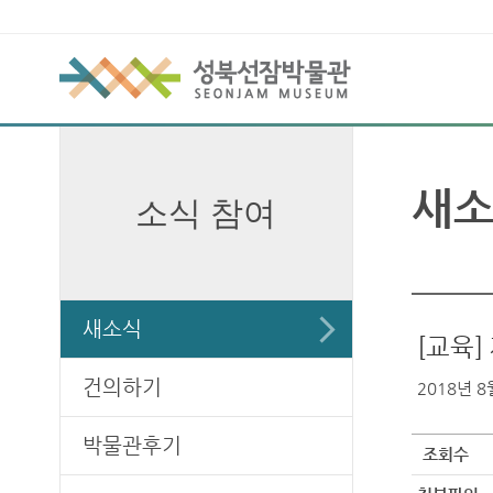
새
소식 참여
새소식
[교육
건의하기
2018년 8월
박물관후기
조회수