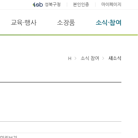
성북구청
본인인증
마이페이지
교육·행사
소장품
소식·참여
H
소식 참여
새소식
미리보기