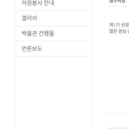
첨부파일
자원봉사 안내
갤러리
제1기 선
많은 관심
박물관 간행물
언론보도