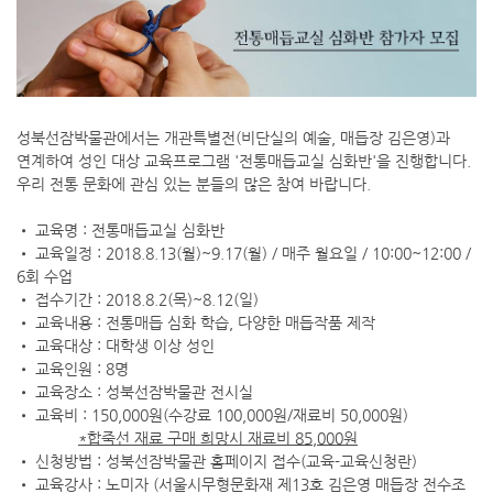
성북선잠박물관에서는 개관특별전(비단실의 예술, 매듭장 김은영)과
연계하여 성인 대상 교육프로그램 '전통매듭교실 심화반'을 진행합니다.
우리 전통 문화에 관심 있는 분들의 많은 참여 바랍니다.
• 교육명 : 전통매듭교실 심화반
• 교육일정 : 2018.8.13(월)~9.17(월) / 매주 월요일 / 10:00~12:00 /
6회 수업
• 접수기간 : 2018.8.2(목)~8.12(일)
• 교육내용 : 전통매듭 심화 학습, 다양한 매듭작품 제작
• 교육대상 : 대학생 이상 성인
• 교육인원 : 8명
• 교육장소 : 성북선잠박물관 전시실
• 교육비 : 150,000원(수강료 100,000원/재료비 50,000원)
*
합죽선 재료 구매 희망시 재료비
85,000
원
• 신청방법 : 성북선잠박물관 홈페이지 접수(교육-교육신청란)
• 교육강사 : 노미자 (서울시무형문화재 제13호 김은영 매듭장 전수조