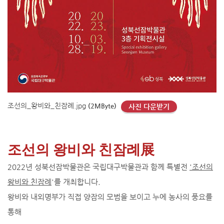
조선의_왕비와_친잠례.jpg
(2MByte)
사진 다운받기
조선의 왕비와 친잠례展
2022년 성북선잠박물관은 국립대구박물관과 함께 특별전
'조선의
왕비와 친잠례
'를 개최합니다.
왕비와 내외명부가 직접 양잠의 모범을 보이고 누에 농사의 풍요를
통해