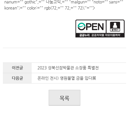
nanum="" gothic",="" 나눔고딕,="" "malgun="" "noto="" sans=""
korean";="" color:="" rgb(72,="" 72,="" 72);"="">
이전글
2023 성북선잠박물관 소장품 특별전
다음글
온라인 전시) 영원불멸 금을 입다展
목록