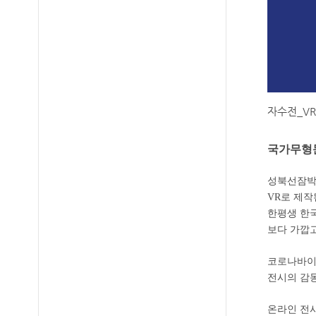
자수전_VR
국가무형문
성북선잠박
VR로 제작
한평생 한
보다 가깝고
코로나바이
전시의 감동
온라인 전