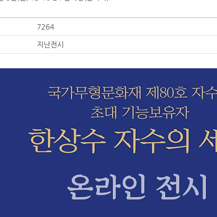
7264
지난전시