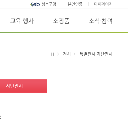
성북구청
본인인증
마이페이지
교육·행사
소장품
소식·참여
H
전시
특별전시 지난전시
지난전시
展