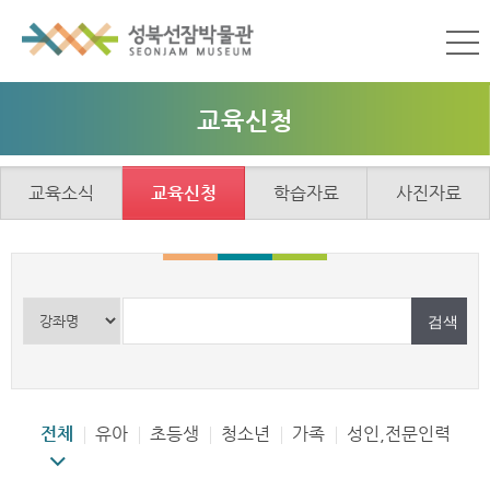
교육신청
교육소식
교육신청
학습자료
사진자료
전체
유아
초등생
청소년
가족
성인,전문인력