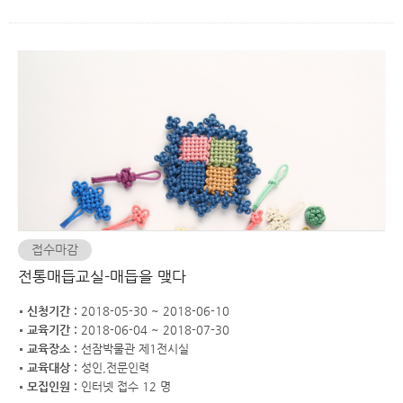
접수마감
전통매듭교실-매듭을 맺다
신청기간 :
2018-05-30 ~ 2018-06-10
교육기간 :
2018-06-04 ~ 2018-07-30
교육장소 :
선잠박물관 제1전시실
교육대상 :
성인,전문인력
모집인원 :
인터넷 접수 12 명