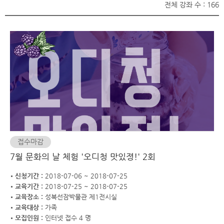
전체 강좌 수 : 166
접수마감
7월 문화의 날 체험 '오디청 맛있졍!' 2회
신청기간 :
2018-07-06 ~ 2018-07-25
교육기간 :
2018-07-25 ~ 2018-07-25
교육장소 :
성북선잠박물관 제1전시실
교육대상 :
가족
모집인원 :
인터넷 접수 4 명