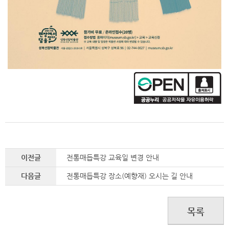
이전글
전통매듭특강 교육일 변경 안내
다음글
전통매듭특강 장소(예향재) 오시는 길 안내
목록