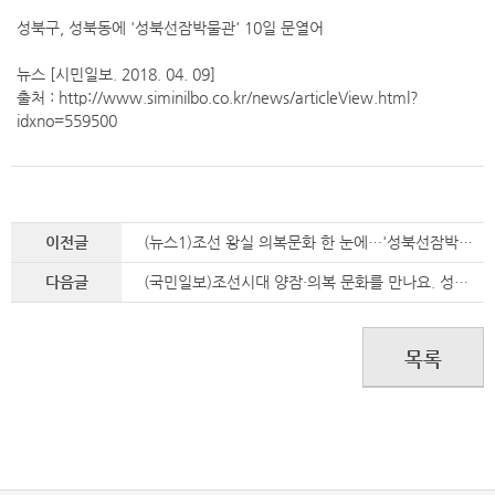
성북구, 성북동에 '성북선잠박물관' 10일 문열어
뉴스 [시민일보. 2018. 04. 09]
출처 : http://www.siminilbo.co.kr/news/articleView.html?
idxno=559500
이전글
(뉴스1)조선 왕실 의복문화 한 눈에…'성북선잠박물관' 개관
다음글
(국민일보)조선시대 양잠·의복 문화를 만나요. 성북선잠박물관 10일 개관
목록