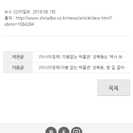
뉴스 [신아일보. 2018.06.18]
출처 : http://www.shinailbo.co.kr/news/articleView.html?
idxno=1084284
이전글
(아시아경제) 지붕없는 박물관' 성북동& '역사 보고' 효창공원 역사 탐방
다음글
(아시아경제)지붕 없는 박물관’ 성북동, 밤 길 걸어볼까?
목록