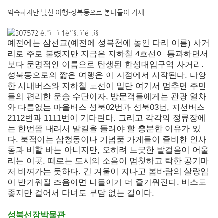
익숙하지만 낯선 여행-성북동으로 봄나들이 가세
예전에는 삼선교(예전에 성북천에 놓인 다리 이름) 사거
리로 주로 불렸지만 지금은 지하철 4호선이 통과하면서
보다 문명적인 이름으로 탄생된 한성대입구역 사거리.
성북동으로의 짧은 여행은 이 지점에서 시작된다. 다양
한 시내버스와 지하철 노선이 일단 여기서 멈추면 주민
들의 편리한 운송 수단이자, 방문객들에게는 관광 열차
와 다름없는 마을버스 성북02번과 성북03번, 지선버스
2112번과 1111번이 기다린다. 그리고 각각의 정류장에
는 한번쯤 내려서 발길을 돌려야 할 충분한 이유가 있
다. 북적이는 삼청동이나 기념품 가게들이 즐비한 인사
동과 비할 바는 아니지만, 오히려 느긋한 발걸음이 어울
리는 이곳. 때로는 도시의 소음이 멈칫하고 탁한 공기마
저 비껴가는 듯하다. 긴 겨울이 지나고 봄바람의 살랑임
이 반가워질 즈음이면 나들이가 더 즐거워진다. 버스도
좋지만 걸어서 다녀도 부담 없는 길이다.
성북선잠박물관