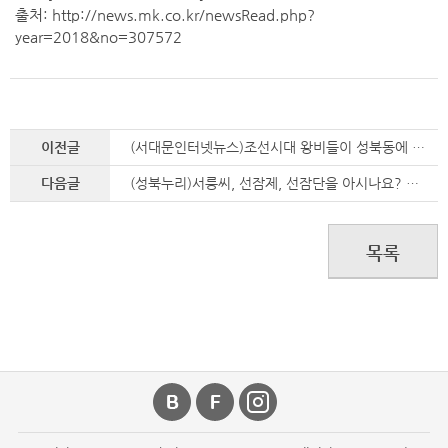
출처: http://news.mk.co.kr/newsRead.php?
year=2018&no=307572
이전글
(서대문인터넷뉴스)조선시대 왕비들이 성북동에 간 까닭은?
다음글
(성북누리)서릉씨, 선잠제, 선잠단을 아시나요? 궁굼하다면 <성북선잠박물관>으로 놀러오세요
목록