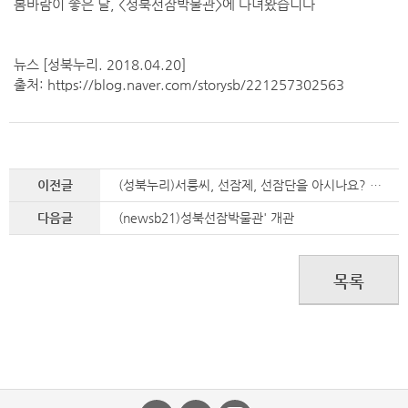
봄바람이 좋은 날, <성북선잠박물관>에 다녀왔습니다
뉴스 [성북누리. 2018.04.20]
출처: https://blog.naver.com/storysb/221257302563
이전글
(성북누리)서릉씨, 선잠제, 선잠단을 아시나요? 궁굼하다면 <성북선잠박물관>으로 놀러오세요
다음글
(newsb21)성북선잠박물관' 개관
목록