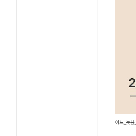
어느_늦봄_