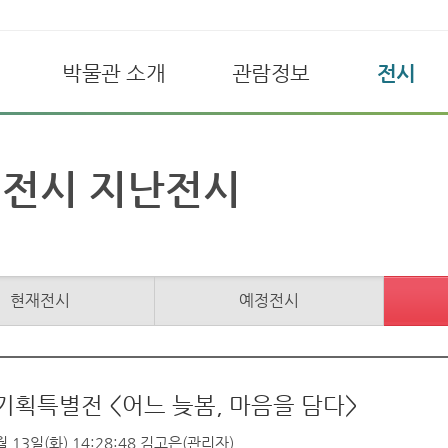
박물관 소개
관람정보
전시
전시 지난전시
현재전시
예정전시
 기획특별전 <어느 늦봄, 마음을 담다>
 13일(화) 14:28:48
김고은(관리자)