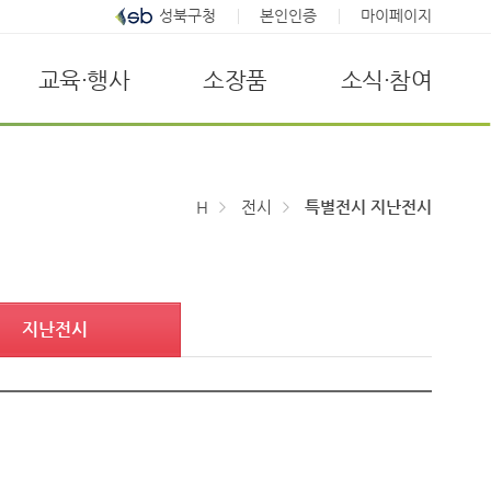
성북구청
본인인증
마이페이지
교육·행사
소장품
소식·참여
H
전시
특별전시 지난전시
지난전시