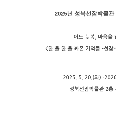
2025년 성북선잠박물관
어느 늦봄, 마음을 
<한 올 한 올 짜온 기억들 -선
2025. 5. 20.(화) -2026
성북선잠박물관 2층