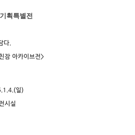
 기획특별전
담다.
잠·친잠 아카이브전>
.1.4.(일)
 전시실