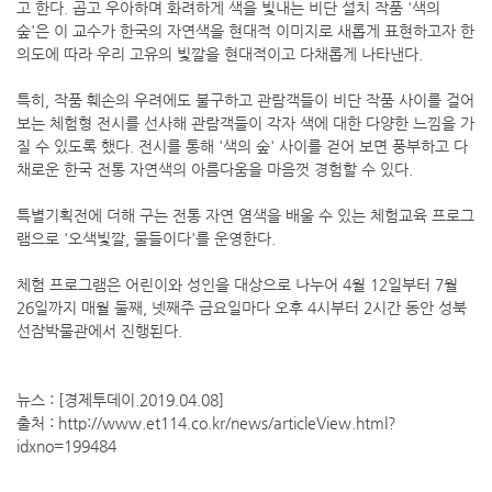
고 한다. 곱고 우아하며 화려하게 색을 빛내는 비단 설치 작품 '색의
숲'은 이 교수가 한국의 자연색을 현대적 이미지로 새롭게 표현하고자 한
의도에 따라 우리 고유의 빛깔을 현대적이고 다채롭게 나타낸다.
특히, 작품 훼손의 우려에도 불구하고 관람객들이 비단 작품 사이를 걸어
보는 체험형 전시를 선사해 관람객들이 각자 색에 대한 다양한 느낌을 가
질 수 있도록 했다. 전시를 통해 '색의 숲' 사이를 걷어 보면 풍부하고 다
채로운 한국 전통 자연색의 아름다움을 마음껏 경험할 수 있다.
특별기획전에 더해 구는 전통 자연 염색을 배울 수 있는 체험교육 프로그
램으로 '오색빛깔, 물들이다'를 운영한다.
체험 프로그램은 어린이와 성인을 대상으로 나누어 4월 12일부터 7월
26일까지 매월 둘째, 넷째주 금요일마다 오후 4시부터 2시간 동안 성북
선잠박물관에서 진행된다.
뉴스 : [경제투데이.2019.04.08]
출처 : http://www.et114.co.kr/news/articleView.html?
idxno=199484