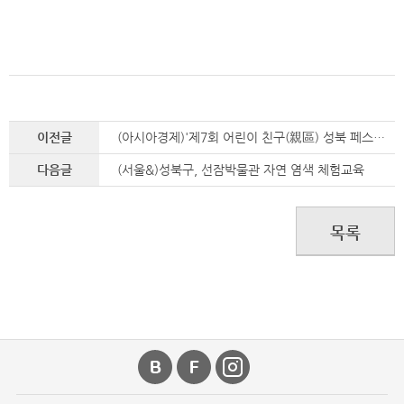
이전글
(아시아경제)'제7회 어린이 친구(親區) 성북 페스티벌' 개최
다음글
(서울&)성북구, 선잠박물관 자연 염색 체험교육
목록