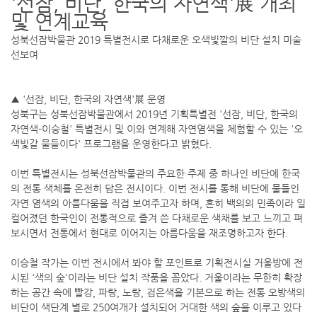
'선잠, 비단, 한국의 자연색'展 개최
및 연계교육
성북선잠박물관 2019 특별전시로 다채로운 오색빛깔의 비단 설치 미술
선보여
▲ '선잠, 비단, 한국의 자연색'展 운영
성북구는 성북선잠박물관에서 2019년 기획특별전 '선잠, 비단, 한국의
자연색-이승철' 특별전시 및 이와 연계해 자연염색을 체험할 수 있는 '오
색빛갈 물들이다' 프로그램을 운영한다고 밝혔다.
이번 특별전시는 성북선잠박물관의 주요한 주제 중 하나인 비단에 한국
의 전통 색체를 온전히 담은 전시이다. 이번 전시를 통해 비단에 물들인
자연 염색의 아름다움을 직접 보여주고자 하며, 흔히 백의의 민족이라 일
컬어졌던 한국인이 전통적으로 즐겨 쓴 다채로운 색채를 보고 느끼고 펴
보시면서 전통에서 현대로 이어지는 아름다움을 재조명하고자 한다.
이승철 작가는 이번 전시에서 봐야 할 포인트로 기획전시실 거울방에 전
시된 '색의 숲'이라는 비단 설치 작품을 꼽았다. 거울이라는 무한히 확장
하는 공간 속에 빨강, 파랑, 노랑, 검은색을 기본으로 하는 전통 오방색의
비단이 색단계 별로 250여개가 설치되어 거대한 색의 숲을 이루고 있다