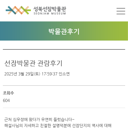
박물관후기
선잠박물관 관람후기
2025년 3월 29일(토) 17:59:37
인소연
조회수
604
근처 심우장에 왔다가 우연히 들렀습니다~
해설사님의 자세하고 친절한 설명덕분에 선잠단지의 역사에 대해